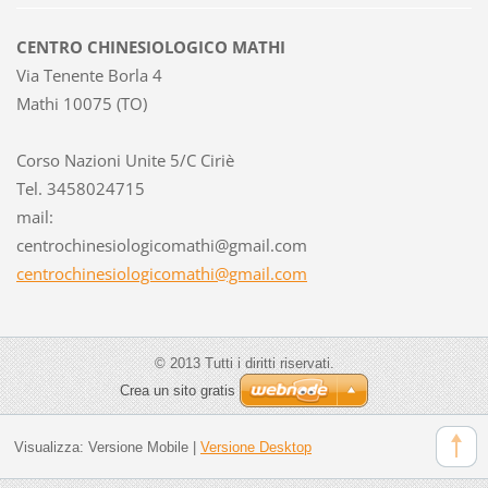
CENTRO CHINESIOLOGICO MATHI
Via Tenente Borla 4
Mathi 10075 (TO)
Corso Nazioni Unite 5/C Ciriè
Tel. 3458024715
mail:
centroch
inesiolo
gicomath
i@gmail.
com
centrochinesiologicomathi@gmail.com
© 2013 Tutti i diritti riservati.
Crea un sito gratis
Visualizza:
Versione Mobile
|
Versione Desktop