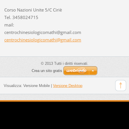
Corso Nazioni Unite 5/C Ciriè
Tel. 3458024715
mail:
centroch
inesiolo
gicomath
i@gmail.
com
centrochinesiologicomathi@gmail.com
© 2013 Tutti i diritti riservati.
Crea un sito gratis
Visualizza:
Versione Mobile
|
Versione Desktop